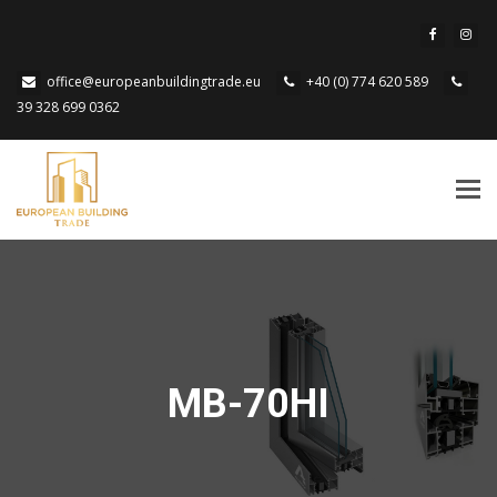
office@europeanbuildingtrade.eu
+40 (0) 774 620 589
39 328 699 0362
Tog
navi
MB-70HI