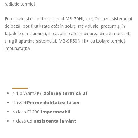
radiație termică.
Ferestrele și ușile din sistemul MB-70HI, ca și în cazul sistemului
de bază, pot fi utilizate atât în soluții individuale, precum și în
fațadele din aluminiu, în cazul în care îmbinarea dintre montant
și riglă aparține sistemului, MB-SR50N HI+ cu izolare termică
îmbunătățită.
> 1,0 W/(m2K)
Izolarea termică Uf
class 4
Permeabilitatea la aer
< class E1200
Impermeabil
< class C5
Rezistența la vânt